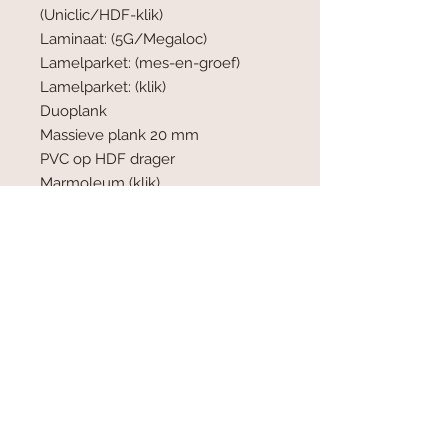
(Uniclic/HDF-klik)
Laminaat: (5G/Megaloc)
Lamelparket: (mes-en-groef)
Lamelparket: (klik)
Duoplank
Massieve plank 20 mm
PVC op HDF drager
Marmoleum (klik)
Fineerparket
Reductie contactgeluid 10 dB: Nee
Voorzien van overlap :Ja
Voorzien van plakstrip: Nee