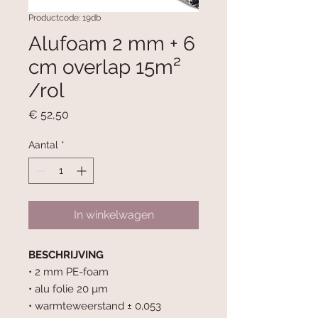
Productcode: 19db
Alufoam 2 mm + 6
cm overlap 15m²
/rol
Prijs
€ 52,50
Aantal
*
In winkelwagen
BESCHRIJVING
• 2 mm PE-foam
• alu folie 20 µm
• warmteweerstand ± 0,053