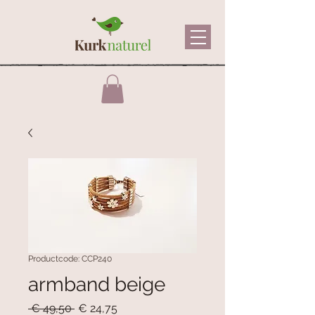
Productcode: CCP240
armband beige
Normale
Verkoopprijs
 € 49,50 
€ 24,75