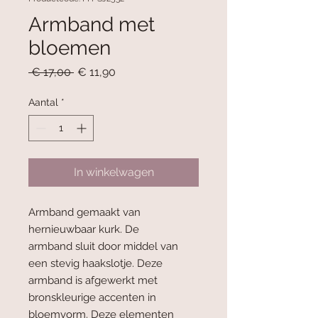
Armband met
bloemen
Normale
Verkoopprijs
 € 17,00 
€ 11,90
prijs
Aantal
*
In winkelwagen
Armband gemaakt van
hernieuwbaar kurk. De
armband sluit door middel van
een stevig haakslotje. Deze
armband is afgewerkt met
bronskleurige accenten in
bloemvorm. Deze elementen