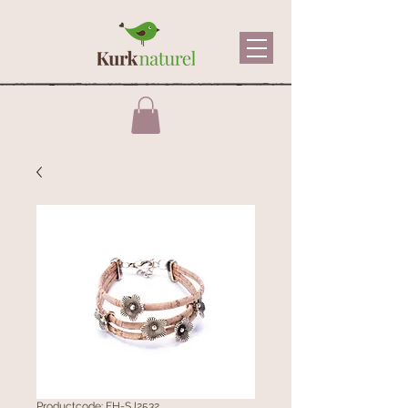
Productcode: FH-SJ2532