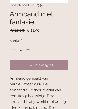
Productcode: FH-SJ2534
Armband met
fantasie
Normale
Verkoopprijs
 € 17,00 
€ 11,90
prijs
Aantal
*
In winkelwagen
Armband gemaakt van
hernieuwbaar kurk. De
armband sluit door middel van
een stevig haakslotje. Deze
armband is afgewerkt met een fijn
zilverkleurige fantasie. Deze