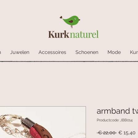
n
Juwelen
Accessoires
Schoenen
Mode
Kur
armband tw
Productcode: JBB014
Normale
V
 € 22,00 
€ 15,40