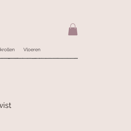
krollen
Vloeren
ist
erkoopprijs