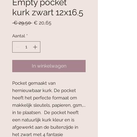
Empty pocket
kurk zwart 12x16.5
Normale
Verkoopprijs
 € 29,50 
€ 20,65
prijs
Aantal
*
In winkelwagen
Pocket gemaakt van
hernieuwbaar kurk. De pocket
heeft het perfecte formaat om
makkelijk sleutels, papieren, gsm,...
in te plaatsen. De pocket heeft
een natuurlijk kurk kleur en is
afgewerkt aan de buitenzijde in
het zwart met 4 fantasie