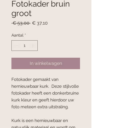
Fotokader bruin
groot
Normale
Verkoopprijs
 € 53,00 
€ 37,10
prijs
Aantal
*
In winkelwagen
Fotokader gemaakt van
hernieuwbaar kurk. Deze stijlvolle
fotokader heeft een donkerbruine
kurk kleur en geeft hierdoor uw
foto meteen extra uitstraling.
Kurk is een hernieuwbaar en
natuurlijk materiaal en wordt om