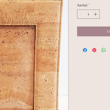
prijs
Aantal
*
I