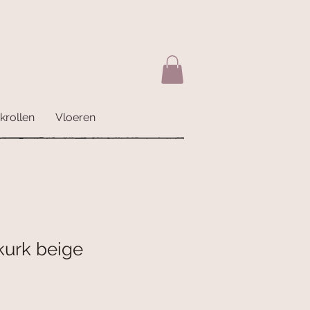
krollen
Vloeren
kurk beige
erkoopprijs