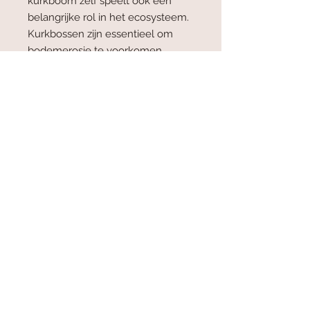
kurkboom zelf speelt ook een
belangrijke rol in het ecosysteem.
Kurkbossen zijn essentieel om
bodemerosie te voorkomen,
waterbronnen te onderhouden en
voor CO2 opslag.
Algemene voorwaarden