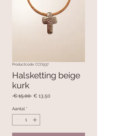
Productcode: CCO937
Halsketting beige
kurk
Normale
Verkoopprijs
 € 15,00 
€ 13,50
prijs
Aantal
*