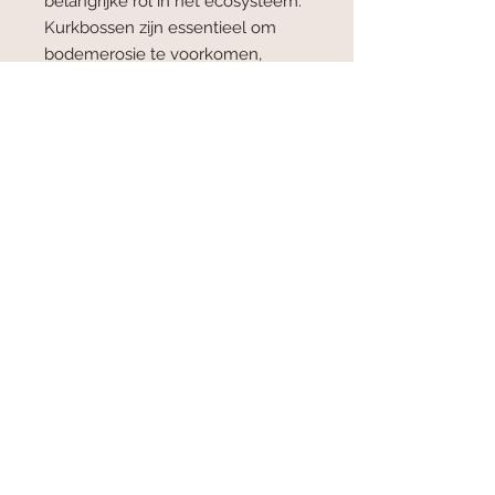
belangrijke rol in het ecosysteem.
Kurkbossen zijn essentieel om
bodemerosie te voorkomen,
waterbronnen te onderhouden en
voor CO2 opslag.
Algemene voorwaarden