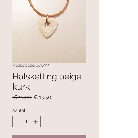
Productcode: CCO933
Halsketting beige
kurk
Normale
Verkoopprijs
 € 15,00 
€ 13,50
prijs
Aantal
*