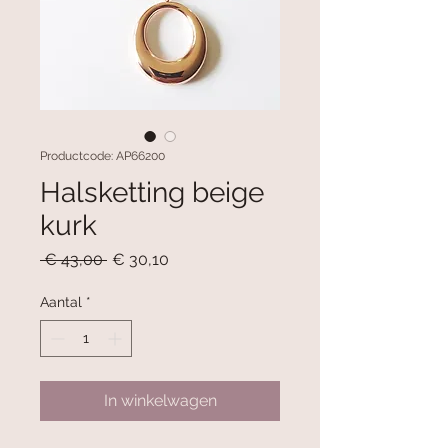
Productcode: AP66200
Halsketting beige
kurk
Normale
Verkoopprijs
 € 43,00 
€ 30,10
prijs
Aantal
*
In winkelwagen