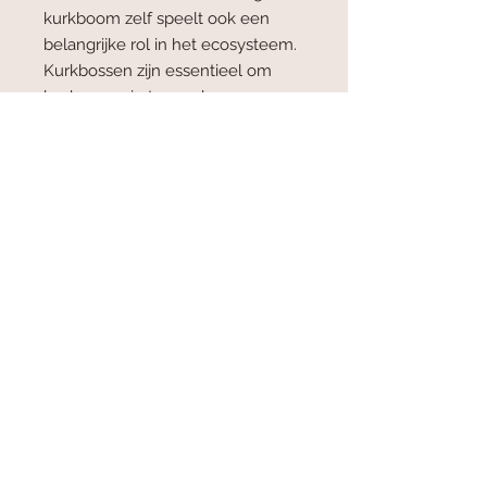
kurkboom zelf speelt ook een
belangrijke rol in het ecosysteem.
Kurkbossen zijn essentieel om
bodemerosie te voorkomen,
waterbronnen te onderhouden en
voor CO2 opslag.