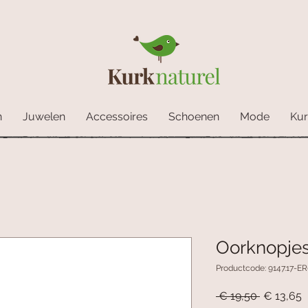
n
Juwelen
Accessoires
Schoenen
Mode
Kur
Oorknopjes
Productcode: 9147.17-E
Normale
V
 € 19,50 
€ 13,65