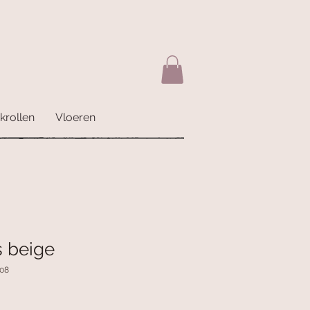
krollen
Vloeren
 beige
R08
erkoopprijs