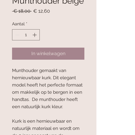
Munthouder beige
Normale
Verkoopprijs
 € 18,00 
€ 12,60
prijs
Aantal
*
In winkelwagen
Munthouder gemaakt van
hernieuwbaar kurk. Dit elegant
model heeft het perfecte formaat
om makkelijk op te bergen in een
handtas. De munthouder heeft
een natuurlijk kurk kleur.
Kurk is een hernieuwbaar en
natuurlijk materiaal en wordt om