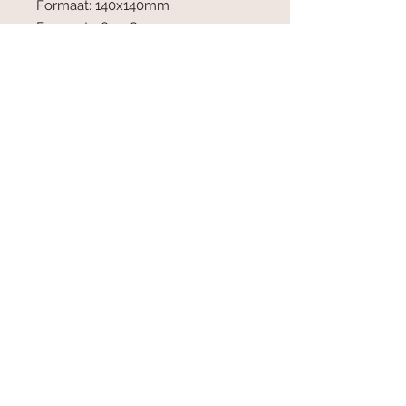
Formaat: 140x140mm
Formaat: 180x180mm
Formaat: 220x220mm
Algemene voorwaarden
Leveren