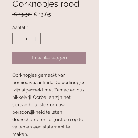
Oorknopjes rood
Normale
Verkoopprijs
 € 19,50 
€ 13,65
prijs
Aantal
*
In winkelwagen
Oorknopjes gemaakt van
hernieuwbaar kurk. De oorknopjes
zijn afgewerkt met Zamac en dus
nikkelvrij. Oorbellen zijn het
sieraad bij uitstek om uw
persoonlijkheid te laten
doorschemeren, of juist om op te
vallen en een statement te
maken.