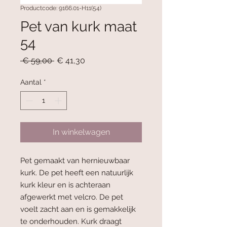
Productcode: 9166.01-H11(54)
Pet van kurk maat
54
Normale
Verkoopprijs
 € 59,00 
€ 41,30
prijs
Aantal
*
In winkelwagen
Pet gemaakt van hernieuwbaar
kurk. De pet heeft een natuurlijk
kurk kleur en is achteraan
afgewerkt met velcro. De pet
voelt zacht aan en is gemakkelijk
te onderhouden. Kurk draagt