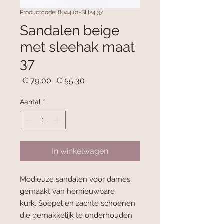
Productcode: 8044.01-SH24.37
Sandalen beige
met sleehak maat
37
Normale
Verkoopprijs
 € 79,00 
€ 55,30
prijs
Aantal
*
In winkelwagen
Modieuze sandalen voor dames,
gemaakt van hernieuwbare
kurk. Soepel en zachte schoenen
die gemakkelijk te onderhouden