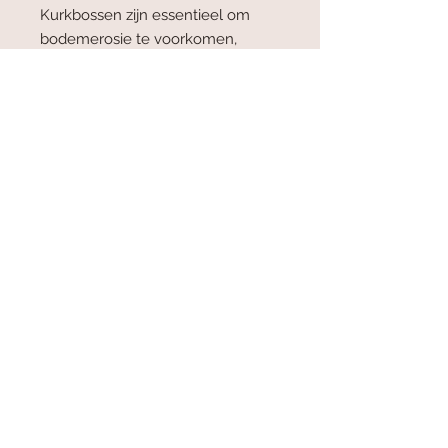
Kurkbossen zijn essentieel om
bodemerosie te voorkomen,
waterbronnen te onderhouden en
voor CO2 opslag.
Algemene voorwaarden