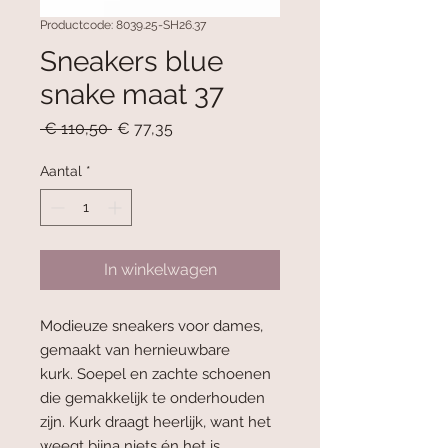
Productcode: 8039.25-SH26.37
Sneakers blue
snake maat 37
Normale
Verkoopprijs
 € 110,50 
€ 77,35
prijs
Aantal
*
In winkelwagen
Modieuze sneakers voor dames,
gemaakt van hernieuwbare
kurk. Soepel en zachte schoenen
die gemakkelijk te onderhouden
zijn. Kurk draagt heerlijk, want het
weegt bijna niets én het is