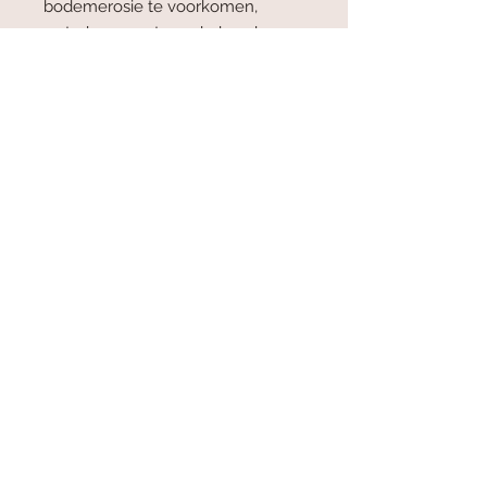
bodemerosie te voorkomen,
waterbronnen te onderhouden en
voor CO2 opslag.
Algemene voorwaarden
Leveren