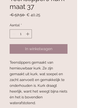
maat 37
Normale
Verkoopprijs
 € 57,50 
€ 40,25
prijs
Aantal
*
In winkelwagen
Teenslippers gemaakt van
hernieuwbaar kurk. Ze zijn
gemaakt uit kurk, wat soepel en
zacht aanvoelt en gemakkelijk te
onderhouden is. Kurk draagt
heerlijk, want het weegt bijna niets
én het is bovendien
waterafstotend.