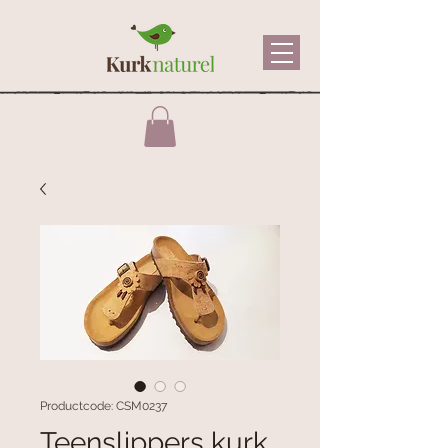
Productcode: CSM0237
Teenslippers kurk