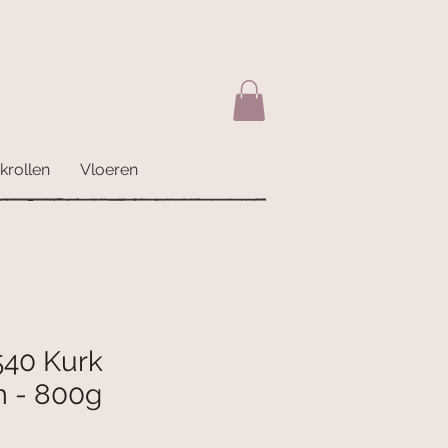
krollen
Vloeren
40 Kurk
m - 800g