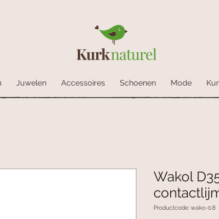
n
Juwelen
Accessoires
Schoenen
Mode
Kur
Wakol D35
contactlij
Productcode: wako-0.8